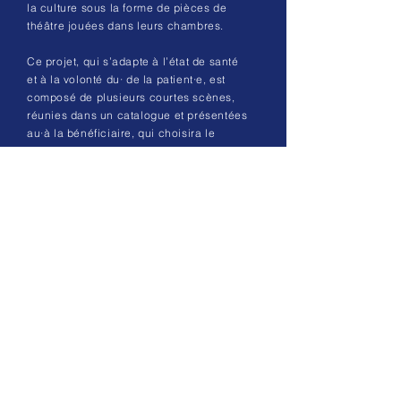
la culture sous la forme de pièces de
théâtre jouées dans leurs chambres.
Ce projet, qui s’adapte à l’état de santé
et à la volonté du· de la patient·e, est
composé de plusieurs courtes scènes,
réunies dans un catalogue et présentées
au·à la bénéficiaire, qui choisira le
moment théâtral souhaité selon ses
envies du jour.
Par ailleurs, l’ensemble des objets
utilisés par les comédien·n·e·s sera
directement lié au monde médical et plus
spécifiquement à ce qui se trouve dans
l’environnement direct du·de la patient·e.
L’objectif de cet acte artistique étant de
pouvoir changer le regard, le rapport
du·de la patient·e sur le monde qui
l’entoure. Ces mises en scène ont la
volonté de réenchanter la chambre et sa
routine hospitalière.