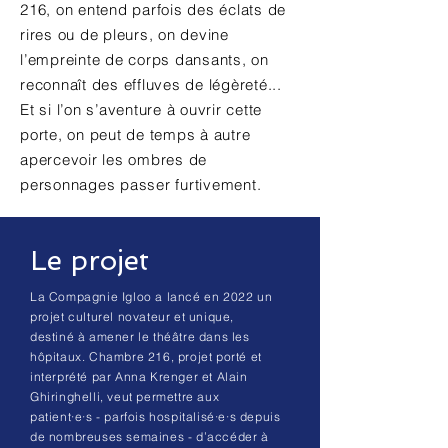
216, on entend parfois des éclats de
rires ou de pleurs, on devine
l’empreinte de corps dansants, on
reconnaît des effluves de légèreté...
Et si l’on s’aventure à ouvrir cette
porte, on peut de temps à autre
apercevoir les ombres de
personnages passer furtivement.
Le projet
La Compagnie Igloo a lancé en 2022 un
projet culturel novateur et unique,
destiné à amener le théâtre dans les
hôpitaux. Chambre 216, projet porté et
interprété par Anna Krenger et Alain
Ghiringhelli, veut permettre aux
patient·e·s - parfois hospitalisé·e·s depuis
de nombreuses semaines - d’accéder à