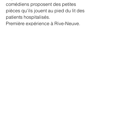
comédiens proposent des petites
pièces qu'ils jouent au pied du lit des
patients hospitalisés.
Première expérience à Rive-Neuve.
Radio Chablais
« Chambre 216 », quand le
théâtre s’invite à l’hôpital
06 mars 2022
Si les divertissements sont nombreux
pour les enfants à l’hôpital, la
tendance est bien différente pour les
adultes.
Anna Krenger et Alain Ghiringhelli, de
la compagnie Igloo, ont souhaité y
remédier. Dès demain, les deux
comédiens de la Riviera présenteront
leur projet « Chambre 216 » aux